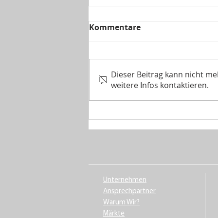
Kommentare
Dieser Beitrag kann nicht m
weitere Infos kontaktieren.
Schaumstoffe, Kissen und
Reha-Bezugsmaterialien –
Qualität von BVS
Gewebetechnik
Unternehmen
Ansprechpartner
Warum Wir?
Märkte