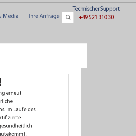
Technischer Support
& Media
Ihre Anfrage
+49 521 310 30
!
ng erneut 
liche 
. Im Laufe des 
ifizierte 
gesundheitlich 
ugutekommt. 