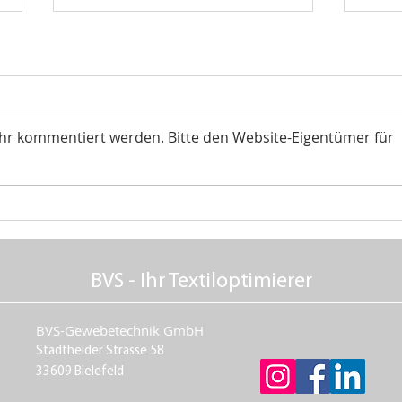
ehr kommentiert werden. Bitte den Website-Eigentümer für
Technische Gewebe für
Text
Industrie und Handwerk –
Gro
Materialien,
BVS
Einsatzbereiche &
Biel
Vorteile
BVS - Ihr Textiloptimierer
BVS-Gewebetechnik GmbH
Stadtheider Strasse 58
33609 Bielefeld