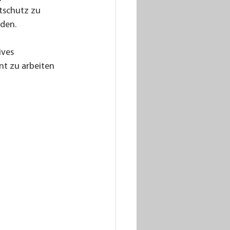
tschutz zu 
nden.
ives 
t zu arbeiten 