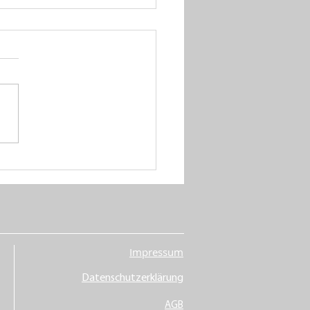
il- und Stoff-
ßhandel –
 Gewebetechnik aus
efeld
Impressum
Datenschutzerklärung
AGB