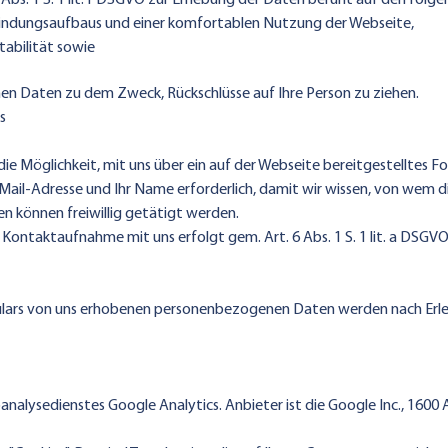
 Abs. 1 S. 1 lit. f DSGVO zur Erhebung der Daten beruht auf den fol
bindungsaufbaus und einer komfortablen Nutzung der Webseite,
abilität sowie
nen Daten zu dem Zweck, Rückschlüsse auf Ihre Person zu ziehen.
s
n die Möglichkeit, mit uns über ein auf der Webseite bereitgestelltes
Mail-Adresse und Ihr Name erforderlich, damit wir wissen, von wem
 können freiwillig getätigt werden.
taktaufnahme mit uns erfolgt gem. Art. 6 Abs. 1 S. 1 lit. a DSGVO au
lars von uns erhobenen personenbezogenen Daten werden nach Erled
nalysedienstes Google Analytics. Anbieter ist die Google Inc., 160