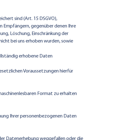
chert sind (Art. 15 DSGVO),
on Empfängern, gegenüber denen Ihre
gung, Löschung, Einschränkung der
 nicht bei uns erhoben wurden, sowie
llständig erhobene Daten
gesetzlichen Voraussetzungen hierfür
maschinenlesbaren Format zu erhalten
schung Ihrer personenbezogenen Daten
er Datenerhebung weggefallen oder die