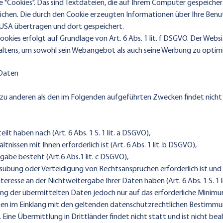
"Cookies". Das sind Textdateien, die auf Ihrem Computer gespeicher
ichen. Die durch den Cookie erzeugten Informationen über Ihre Benu
 USA übertragen und dort gespeichert.
kies erfolgt auf Grundlage von Art. 6 Abs. 1 lit. f DSGVO. Der Webs
altens, um sowohl sein Webangebot als auch seine Werbung zu optimi
 Daten
 zu anderen als den im Folgenden aufgeführten Zwecken findet nicht 
eilt haben nach (Art. 6 Abs. 1 S. 1 lit. a DSGVO),
tnissen mit Ihnen erforderlich ist (Art. 6 Abs. 1 lit. b DSGVO),
gabe besteht (Art.6 Abs.1 lit. c DSGVO),
übung oder Verteidigung von Rechtsansprüchen erforderlich ist und
eresse an der Nichtweitergabe Ihrer Daten haben (Art. 6 Abs. 1 S. 1 l
fang der übermittelten Daten jedoch nur auf das erforderliche Minimu
 im Einklang mit den geltenden datenschutzrechtlichen Bestimmun
Eine Übermittlung in Drittländer findet nicht statt und ist nicht bea