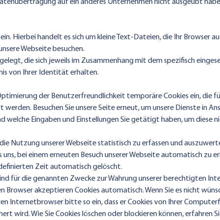
Datenübertragung auf ein anderes Unternehmen nicht ausgeübt habe
in. Hierbei handelt es sich um kleine Text-Dateien, die Ihr Browser a
unsere Webseite besuchen.
elegt, die sich jeweils im Zusammenhang mit dem spezifisch einge
is von Ihrer Identität erhalten.
 Optimierung der Benutzerfreundlichkeit temporäre Cookies ein, die 
t werden. Besuchen Sie unsere Seite erneut, um unsere Dienste in A
und welche Eingaben und Einstellungen Sie getätigt haben, um diese 
die Nutzung unserer Webseite statistisch zu erfassen und auszuwert
 uns, bei einem erneuten Besuch unserer Webseite automatisch zu erk
definierten Zeit automatisch gelöscht.
ind für die genannten Zwecke zur Wahrung unserer berechtigten Inter
isten Browser akzeptieren Cookies automatisch. Wenn Sie es nicht wüns
en Internetbrowser bitte so ein, dass er Cookies von Ihrer Computerfe
hert wird. Wie Sie Cookies löschen oder blockieren können, erfahren Si