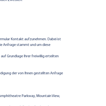
genden Zwecken:
 Formular Kontakt aufzunehmen. Dabei ist
 die Anfrage stammt und um diese
f Grundlage Ihrer freiwillig erteilten
igung der von Ihnen gestellten Anfrage
0 Amphitheatre Parkway, Mountain View,