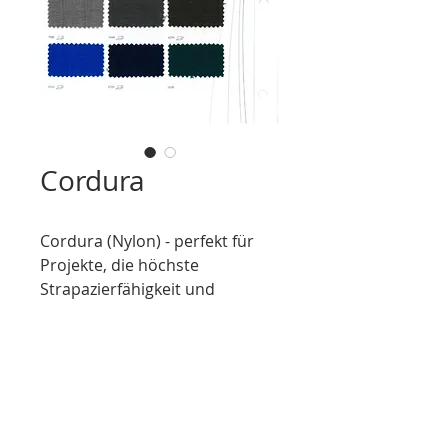
Cordura
Cordura (Nylon) - perfekt für
Projekte, die höchste
Strapazierfähigkeit und
Langlebigkeit erfordern.
Bekannt für seine
beeindruckende Reißfestigkeit
BVS - Ihr Textiloptimierer
und Vielseitigkeit, bietet
Cordura die ideale Basis zur
Impressum
Herstellung von Taschen,